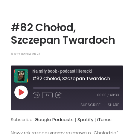
#82 Chołod,
Szczepan Twardoch
8 STYCZNIA 2023
Na miły book - podcast literacki
#82 Chołod, Szczepan Twardoch
Play
1x
00:00
/
40:33
Episode
SUBSCRIBE
SHARE
Subscribe:
Google Podcasts
|
Spotify
|
iTunes
SHARE
Google Podcasts
Spotify
Nowy rok rozpoczynamy rozmową o „Chołodzie”,
iTunes