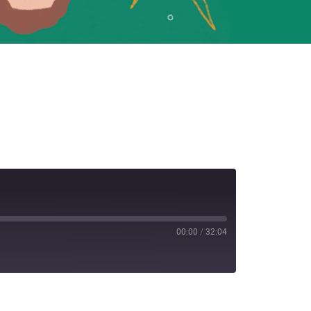
00:00
/
32:04
iTunes