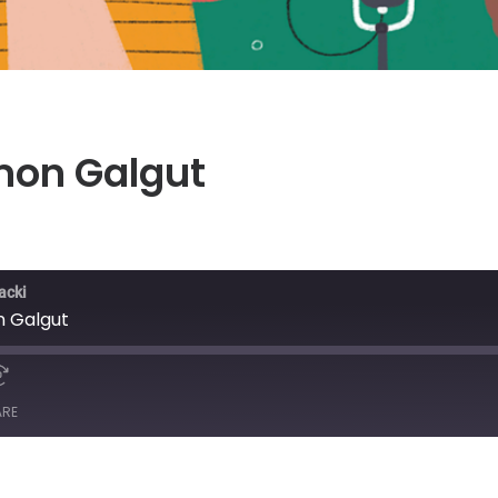
mon Galgut
acki
n Galgut
ARE
Spotify