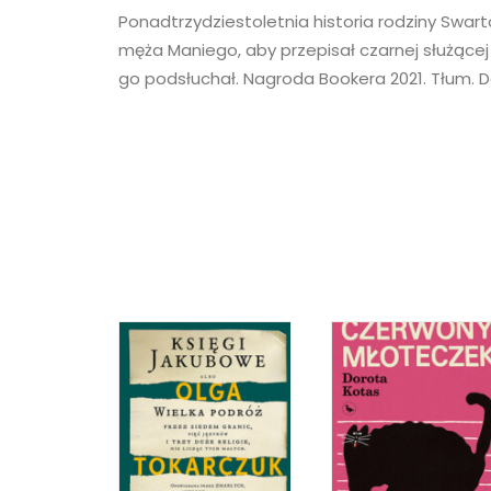
Ponadtrzydziestoletnia historia rodziny Swart
RSS FEED
LINK
męża Maniego, aby przepisał czarnej służącej
go podsłuchał. Nagroda Bookera 2021. Tłum. 
EMBED