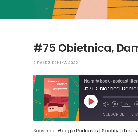
#75 Obietnica, Da
9 PAŹDZIERNIKA 2022
Na miły book - podcast liter
#75 Obietnica, Damo
Play
1x
Episode
SUBSCRIBE
SH
Subscribe:
Google Podcasts
|
Spotify
|
iTunes
SHARE
Google Podcasts