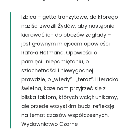
SHARE
Google Podcasts
Spotify
iTunes
LINK
Izbica – getto tranzytowe, do którego
RSS FEED
naziści zwozili Żydów, aby następnie
EMBED
kierować ich do obozów zagłady –
jest głównym miejscem opowieści
Rafała Hetmana
. Opowieści o
pamięci i niepamiętaniu, o
szlachetności i niewygodnej
prawdzie, o „wtedy” i „teraz”. Literacko
świetna, każe nam przyjrzeć się z
bliska faktom, których wciąż unikamy,
ale przede wszystkim budzi refleksję
na temat czasów współczesnych.
Wydawnictwo Czarne