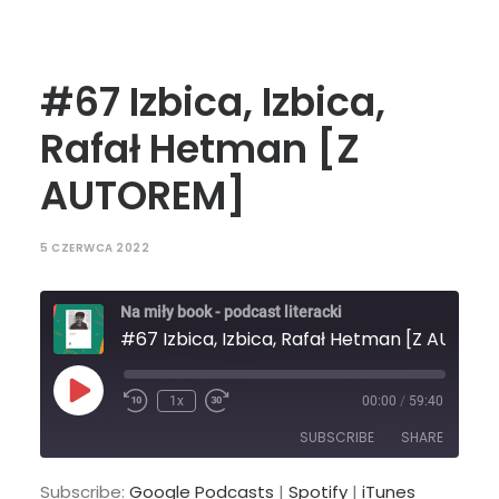
#67 Izbica, Izbica,
Rafał Hetman [Z
AUTOREM]
5 CZERWCA 2022
Na miły book - podcast literacki
#67 
Play
1x
00:00
/
59:40
Episode
SUBSCRIBE
SHARE
Subscribe:
Google Podcasts
|
Spotify
|
iTunes