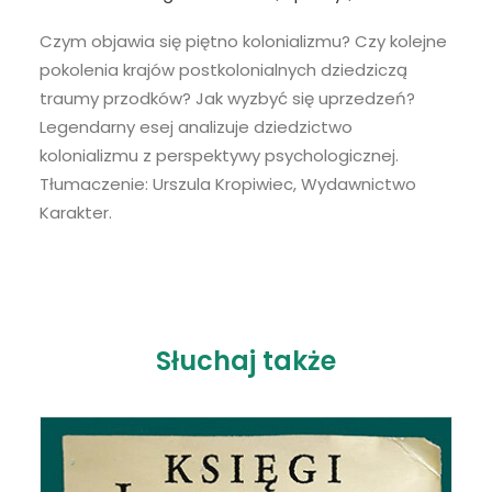
SHARE
Google Podcasts
Spotify
Czym objawia się piętno kolonializmu? Czy kolejne
iTunes
LINK
pokolenia krajów postkolonialnych dziedziczą
RSS FEED
traumy przodków? Jak wyzbyć się uprzedzeń?
EMBED
Legendarny esej analizuje dziedzictwo
kolonializmu z perspektywy psychologicznej.
Tłumaczenie: Urszula Kropiwiec, Wydawnictwo
Karakter.
Słuchaj także