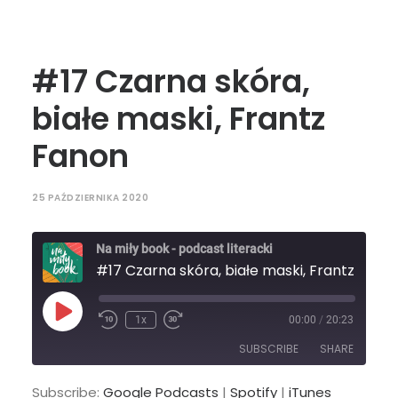
#17 Czarna skóra,
białe maski, Frantz
Fanon
25 PAŹDZIERNIKA 2020
Na miły book - podcast literacki
#17 Czarna skóra, białe maski, Frantz Fano
Play
1x
00:00
/
20:23
Episode
SUBSCRIBE
SHARE
Subscribe:
Google Podcasts
|
Spotify
|
iTunes