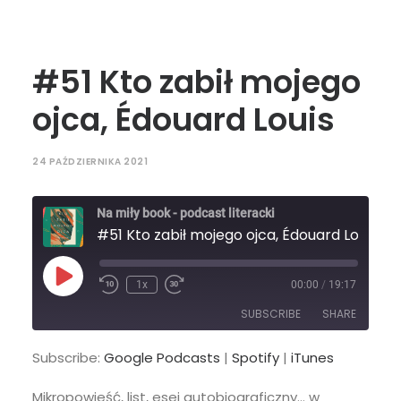
#51 Kto zabił mojego
ojca, Édouard Louis
24 PAŹDZIERNIKA 2021
Na miły book - podcast literacki
#51 Kto zabił mojego ojca, Édouard Louis
Play
1x
00:00
/
19:17
Episode
SUBSCRIBE
SHARE
Subscribe:
Google Podcasts
|
Spotify
|
iTunes
SHARE
Google Podcasts
Spotify
Mikropowieść, list, esej autobiograficzny… w
iTunes