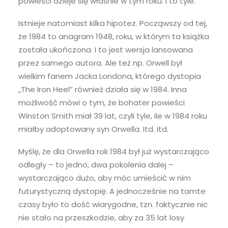
powieści dzieje się właśnie w tym roku. I to tyle.
Istnieje natomiast kilka hipotez. Począwszy od tej,
że 1984 to anagram 1948, roku, w którym ta książka
została ukończona. I to jest wersja lansowana
przez samego autora. Ale też np. Orwell był
wielkim fanem Jacka Londona, którego dystopia
„The Iron Heel” również działa się w 1984. Inna
możliwość mówi o tym, że bohater powieści
Winston Smith miał 39 lat, czyli tyle, ile w 1984 roku
miałby adoptowany syn Orwella. Itd. itd.
Myślę, że dla Orwella rok 1984 był już wystarczająco
odległy – to jedno, dwa pokolenia dalej –
wystarczająco dużo, aby móc umieścić w nim
futurystyczną dystopię. A jednocześnie na tamte
czasy było to dość wiarygodne, tzn. faktycznie nic
nie stało na przeszkodzie, aby za 35 lat losy