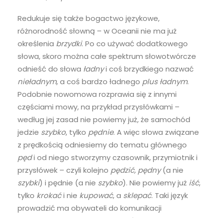
Redukuje się także bogactwo językowe,
różnorodność słowną – w Oceanii nie ma już
określenia
brzydki
. Po co używać dodatkowego
słowa, skoro można całe spektrum słowotwórcze
odnieść do słowa
ładny
i coś brzydkiego nazwać
nieładnym
, a coś bardzo ładnego
plus ładnym
.
Podobnie nowomowa rozprawia się z innymi
częściami mowy, na przykład przysłówkami –
według jej zasad nie powiemy już, że samochód
jedzie
szybko
, tylko
pędnie
. A więc słowa związane
z prędkością odniesiemy do tematu głównego
pęd
i od niego stworzymy czasownik, przymiotnik i
przysłówek – czyli kolejno
pędzić, pędny
(a nie
szybki
) i pędnie (a nie
szybko
). Nie powiemy już
iść
,
tylko
krokać
i nie
kupować
, a
sklepać
. Taki język
prowadzić ma obywateli do komunikacji