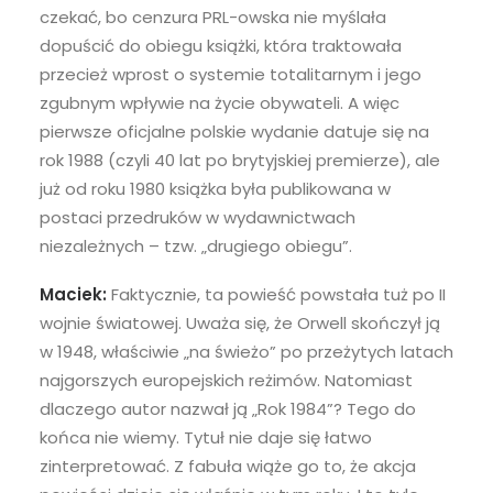
czekać, bo cenzura PRL-owska nie myślała
dopuścić do obiegu książki, która traktowała
przecież wprost o systemie totalitarnym i jego
zgubnym wpływie na życie obywateli. A więc
pierwsze oficjalne polskie wydanie datuje się na
rok 1988 (czyli 40 lat po brytyjskiej premierze), ale
już od roku 1980 książka była publikowana w
postaci przedruków w wydawnictwach
niezależnych – tzw. „drugiego obiegu”.
Maciek:
Faktycznie, ta powieść powstała tuż po II
wojnie światowej. Uważa się, że Orwell skończył ją
w 1948, właściwie „na świeżo” po przeżytych latach
najgorszych europejskich reżimów. Natomiast
dlaczego autor nazwał ją „Rok 1984”? Tego do
końca nie wiemy. Tytuł nie daje się łatwo
zinterpretować. Z fabuła wiąże go to, że akcja