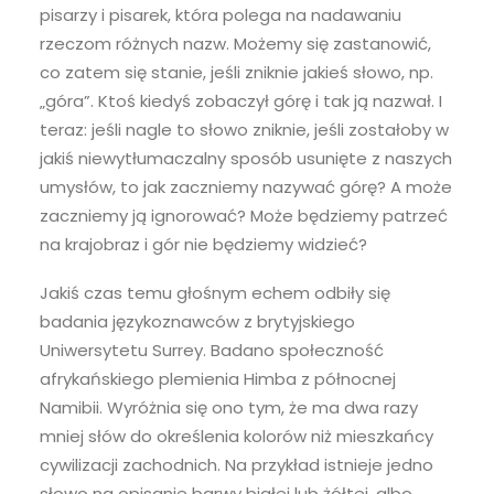
pisarzy i pisarek, która polega na nadawaniu
rzeczom różnych nazw. Możemy się zastanowić,
co zatem się stanie, jeśli zniknie jakieś słowo, np.
„góra”. Ktoś kiedyś zobaczył górę i tak ją nazwał. I
teraz: jeśli nagle to słowo zniknie, jeśli zostałoby w
jakiś niewytłumaczalny sposób usunięte z naszych
umysłów, to jak zaczniemy nazywać górę? A może
zaczniemy ją ignorować? Może będziemy patrzeć
na krajobraz i gór nie będziemy widzieć?
Jakiś czas temu głośnym echem odbiły się
badania językoznawców z brytyjskiego
Uniwersytetu Surrey. Badano społeczność
afrykańskiego plemienia Himba z północnej
Namibii. Wyróżnia się ono tym, że ma dwa razy
mniej słów do określenia kolorów niż mieszkańcy
cywilizacji zachodnich. Na przykład istnieje jedno
słowo na opisanie barwy białej lub żółtej, albo