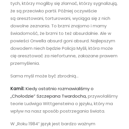
tych, którzy mogliby się złamać, którzy sygnalizują,
że są przeciwko partii. Później oczywiście
są aresztowani, torturowani, wyciąga się z nich
dowolne zeznania. To brzmi znajomo i mamy
świadomość, że brzmi to też absurdalnie. Ale w
powieści Orwella absurd goni absurd. Najlepszym
dowodem niech będzie Policja Myśli, która może
cię aresztować za niefortunne, zakazane prawem
przemyślenia.
Sama myśl może być zbrodnią…
Kamil:
Kiedy ostatnio rozmawialiśmy o
„Chołodzie” Szczepana Twardocha,
przywołaliśmy
teorie Ludwiga Wittgensteina o języku, który ma
wpływ na nasz sposób postrzegania świata.
W „Roku 1984” język jest bardzo ważnym