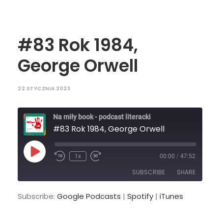
#83 Rok 1984,
George Orwell
22 STYCZNIA 2023
Na miły book - podcast literacki
#83 Rok 1984, George Orwell
Play
1x
00:00
/
47:52
Episode
SUBSCRIBE
SHARE
Subscribe:
Google Podcasts
|
Spotify
|
iTunes
SHARE
Google Podcasts
Spotify
iTunes