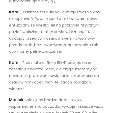
audiobooku go nie było.)
Kamil:
Kiszkoczuć
to ślepo i entuzjastycznie coś
akceptować. Pewnie jest to tak bezwarunkowy
entuzjazm, że wyraża się na poziomie fizycznym –
gdzieś w kiszkach, jak „motyle w brzuchu”. A
dodając przed tym czasownikiem nowomowy
przedrostek „bez” tworzymy zaprzeczenie. I tak
oto mamy pełne znaczenie.
Kamil:
Przez lata o „Roku 1984” powiedziane
zostało już bardzo wiele, ale ciągle możemy na
nowo interpretować nawiązania tej powieści do
czasów nam obecnych. Ile takich nawiązań
widzisz?
Maciek:
Widzę ich bardzo dużo i tak jak
wspomniałem na początku: wydaje mi się, że wizja
Orwella spełniła się nie w latach 80 czy 90, tylko