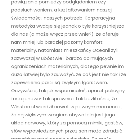
powiązania pomiędzy podglądaniem czy
podsłuchiwaniem, a kształtowaniem naszej
świadomości, naszych potrzeb. Korporacyjna
metodyka wydaje się jednak o tyle korzystniejsza
dla nas (a może wręcz przeciwnie?), że oferuje
nam mniej lub bardziej pozorny komfort
materialny, natomiast mieszkańcy Oceanii żyli
zazwyczaj w ubóstwie i bardzo dojmujących
ograniczeniach materialnych, dlatego pewnie im
dużo łatwiej było zauważyć, że coś jest nie tak i że
zapewnienia partii są zwykłym łgarstwem.
Oczywiście, tak jak wspominałeś, aparat policyjny
funkcjonował tak sprawnie i tak bezlitośnie, że
Winston stwierdził nawet w pewnym momencie,
że największym wrogiem obywatela jest jego
układ nerwowy, który za pomocą mimiki, gestów,
słów wypowiedzianych przez sen może zdradzić
prawdziwe przekonania człowieka. To może