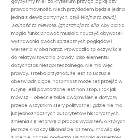
gdybyśmy mieli za kryterium przyjąć logikę czy
prawdomówność. Niech przykładem będzie jedna
jedna z dewiz partyjnych, czyli
Wojna to pokój,
wolność to niewola, ignorancja to siła.
Aby partia
mogła funkcjonować musiała nauczyć obywateli
wyznawania dwóch sprzecznych poglądów i
wierzenia w oba naraz. Prowadziło to oczywiście
do relatywizowania prawdy, jako elementu
dotychczas niezaprzeczalnego. Nie ma więc
prawdy. Trzeba przyznać, że jest to uczucie
obezwładniające, natomiast może też przejść w
rutynę, jeśli powtarzane jest non stop. I tak jak
mówisz – obecnie takie dwójmyślenie dotyczy
przede wszystkim sfery politycznej, gdzie nie ma
już jednoznacznych autorytetów historycznych,
zmienia się retorykę a propos wydarzeń, o których
jeszcze kilka czy kilkanaście lat temu mówiło się
zupełnie inaczej, podważa się zdania ekspertów,