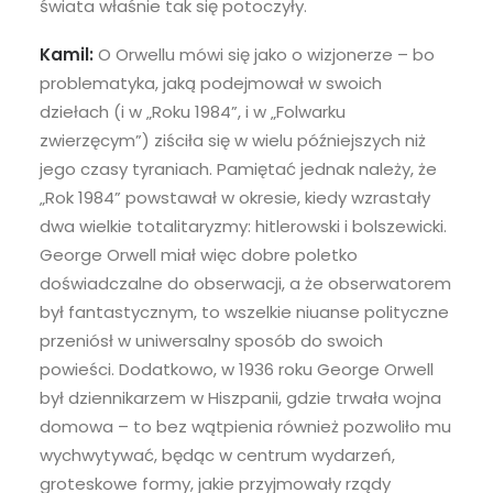
świata właśnie tak się potoczyły.
Kamil:
O Orwellu mówi się jako o wizjonerze – bo
problematyka, jaką podejmował w swoich
dziełach (i w „Roku 1984”, i w „Folwarku
zwierzęcym”) ziściła się w wielu późniejszych niż
jego czasy tyraniach. Pamiętać jednak należy, że
„Rok 1984” powstawał w okresie, kiedy wzrastały
dwa wielkie totalitaryzmy: hitlerowski i bolszewicki.
George Orwell miał więc dobre poletko
doświadczalne do obserwacji, a że obserwatorem
był fantastycznym, to wszelkie niuanse polityczne
przeniósł w uniwersalny sposób do swoich
powieści. Dodatkowo, w 1936 roku George Orwell
był dziennikarzem w Hiszpanii, gdzie trwała wojna
domowa – to bez wątpienia również pozwoliło mu
wychwytywać, będąc w centrum wydarzeń,
groteskowe formy, jakie przyjmowały rządy