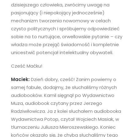
dzisiejszego człowieka, zwrócimy uwagę na
pasjonujący (i niepokojący jednocześnie)
mechanizm tworzenia nowomowy w celach
czysto politycznych i spróbujemy odpowiedzieć
sobie na to nurtujące, orwellowskie pytanie – czy
władza może przejąć świadomość i kompletnie
unicestwić potencjał intelektualny obywateli.
Cześć Maćku!
Maciek:
Dzień dobry, cześć! Zanim powiemy o
samej fabule, dodajmy, że słuchaliśmy różnych
audiobooków. Kamil sięgnął po Wydawnictwo
Muza, audiobook czytany przez Jerzego
Radziwiłowicza. Ja z kolei słuchałem audiobooka
Wydawnictwa Potop, czytał Wojciech Masiak, w
tłumaczeniu Juliusza Mieroszewskiego. Koniec
końców okazało się, że chyba słuchaliśmy tego