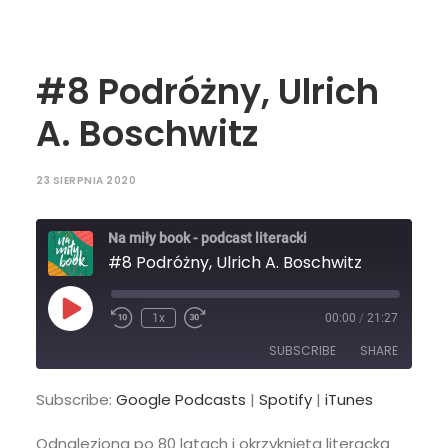
#8 Podróżny, Ulrich
A. Boschwitz
23 SIERPNIA 2020
Na miły book - podcast literacki
#8 Podróżny, Ulrich A. Boschwitz
Play
1x
00:00
/
21:27
Episode
SUBSCRIBE
SHARE
Subscribe:
Google Podcasts
|
Spotify
|
iTunes
SHARE
Google Podcasts
Spotify
Odnaleziona po 80 latach i okrzyknięta literacką
iTunes