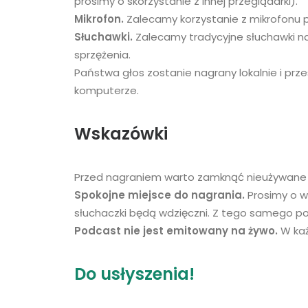
prosimy o skorzystanie z innej przeglądarki).
Mikrofon.
Zalecamy korzystanie z mikrofonu p
Słuchawki.
Zalecamy tradycyjne słuchawki na
sprzężenia.
Państwa głos zostanie nagrany lokalnie i pr
komputerze.
Wskazówki
Przed nagraniem warto zamknąć nieużywane p
Spokojne miejsce do nagrania.
Prosimy o wy
słuchaczki będą wdzięczni. Z tego samego po
Podcast nie jest emitowany na żywo.
W każ
Do usłyszenia!