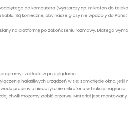
odpiętego do komputera (wystarczy np. mikrofon do telekonf
 kablu. Są konieczne, aby nasze głosy nie wpadały do Państ
zesłany na platformę po zakończeniu rozmowy. Dlatego wyma
rogramy i zakładki w przeglądarce.
łączenie hałaśliwych urządzeń w tle; zamknięcie okna, jeśli 
wodu prosimy o niedotykanie mikrofonu w trakcie nagrania.
dej chwili możemy zrobić przerwę. Materiał jest montowany.